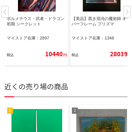
ボルメテウス・武者・ドラゴン
【美品】黒き混沌の魔術師 オー
初期 シークレット
バーフレーム プリズマ
マイストア在庫：
2897
マイストア在庫：
1348
10440
28039
税込
円
税込
円
近くの売り場の商品