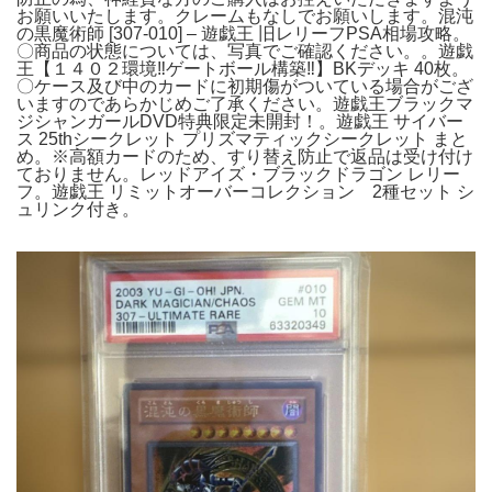
お願いいたします。クレームもなしでお願いします。混沌
の黒魔術師 [307-010] – 遊戯王 旧レリーフPSA相場攻略。
〇商品の状態については、写真でご確認ください。。遊戯
王【１４０２環境‼️ゲートボール構築‼️】BKデッキ 40枚。
〇ケース及び中のカードに初期傷がついている場合がござ
いますのであらかじめご了承ください。遊戯王ブラックマ
ジシャンガールDVD特典限定未開封！。遊戯王 サイバー
ス 25thシークレット プリズマティックシークレット まと
め。※高額カードのため、すり替え防止で返品は受け付け
ておりません。レッドアイズ・ブラックドラゴン レリー
フ。遊戯王 リミットオーバーコレクション 2種セット シ
ュリンク付き。