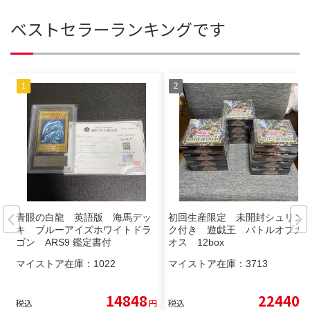
ベストセラーランキングです
青眼の白龍 英語版 海馬デッ
初回生産限定 未開封シュリン
キ ブルーアイズホワイトドラ
ク付き 遊戯王 バトルオブカ
ゴン ARS9 鑑定書付
オス 12box
マイストア在庫：
1022
マイストア在庫：
3713
14848
22440
税込
円
税込
円