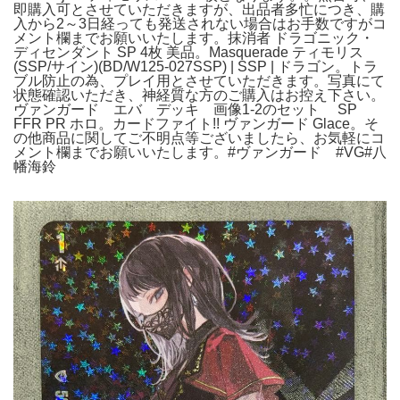
即購入可とさせていただきますが、出品者多忙につき、購
入から2～3日経っても発送されない場合はお手数ですがコ
メント欄までお願いいたします。抹消者 ドラゴニック・
ディセンダント SP 4枚 美品。Masquerade ティモリス
(SSP/サイン)(BD/W125-027SSP) | SSP | ドラゴン。トラ
ブル防止の為、プレイ用とさせていただきます。写真にて
状態確認いただき、神経質な方のご購入はお控え下さい。
ヴァンガード エバ デッキ 画像1-2のセット SP
FFR PR ホロ。カードファイト!! ヴァンガード Glace。そ
の他商品に関してご不明点等ございましたら、お気軽にコ
メント欄までお願いいたします。#ヴァンガード #VG#八
幡海鈴