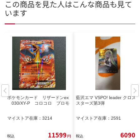
この商品を見た人はこんな商品も見て
います
ポケモンカード リザードンex
藍沢エマ VSPO! leader クロス
030/XY-P コロコロ プロモ
スターズ第3弾
マイストア在庫：
3214
マイストア在庫：
2591
11599
6090
税込
円
税込
円