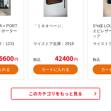
A × PORT
「ミキオページ」
S*e様 LO
ア ポーター
エピレザー
ック
庫：
1231
マイストア在庫：
2918
マイスト
6600
42400
円
円
税込
税込
入れる
カートに入れる
カー
このカテゴリをもっと見る