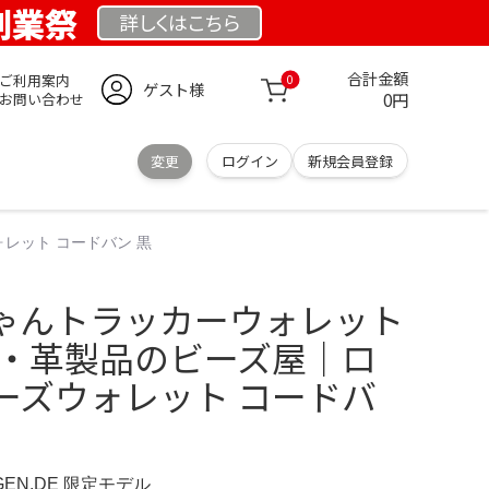
 創業祭
詳しくは
こちら
合計金額
ご利用案内
0
ゲスト様
0円
お問い合わせ
変更
ログイン
新規会員登録
レット コードバン 黒
ゃんトラッカーウォレット
布・革製品のビーズ屋｜ロ
ーズウォレット コードバ
NGEN.DE 限定モデル