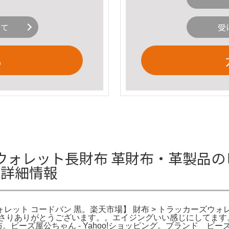
いて
受
る
ウォレット長財布 革財布・革製品の
の詳細情報
ット コードバン 黒。楽天市場】 財布 > トラッカーズウォ
りありがとうございます。。エイジングいい感じにしてます。PEL
。ビーズ屋公ちゃん - Yahoo!ショッピング。ブランド 