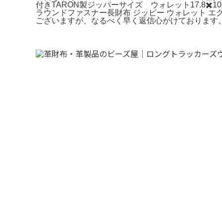
付きTARON製ジッパーサイズ ウォレット17.8
ラウンドファスナー長財布 ジッピー ウォレット エク
ございますが、なるべく早く返信心がけております。※*※様 初代 L