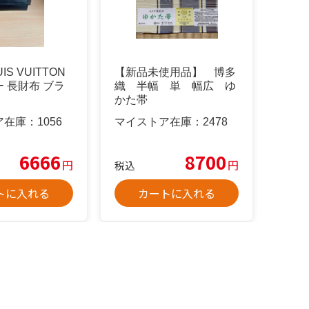
UIS VUITTON
【新品未使用品】 博多
 長財布 ブラ
織 半幅 単 幅広 ゆ
かた帯
ア在庫：
1056
マイストア在庫：
2478
6666
8700
円
円
税込
トに入れる
カートに入れる